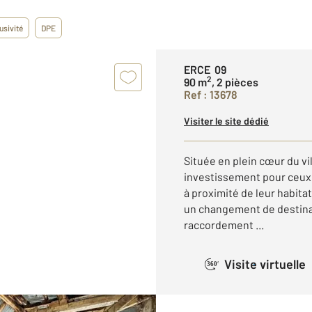
usivité
DPE
ERCE 09
2
90 m
, 2 pièces
Ref : 13678
Visiter le site dédié
Située en plein cœur du vi
investissement pour ceux 
à proximité de leur habita
un changement de destinat
raccordement ...
Visite virtuelle
360°