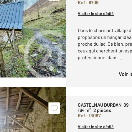
Ref : 9709
Visiter le site dédié
Dans le charmant village d
proposons un hangar idéal
proche du lac. Ce bien, p
ceux qui cherchent un esp
professionnel dans ...
Voir 
CASTELNAU DURBAN 09
2
164 m
, 2 pièces
Ref : 13087
Visiter le site dédié