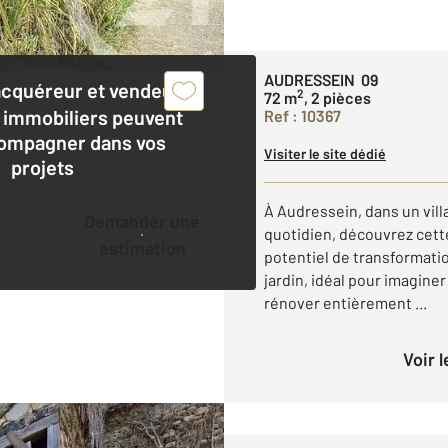
AUDRESSEIN 09
acquéreur et vendeur,
2
72 m
, 2 pièces
 immobiliers peuvent
Ref : 10367
ompagner dans vos
Visiter le site dédié
projets
À Audressein, dans un villa
Demander une
quotidien, découvrez cett
estimation
potentiel de transformatio
jardin, idéal pour imagin
rénover entièrement ...
Voir 