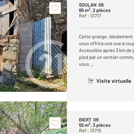
SOULAN 09
2
65 m
, 2 pièces
Ref : 12717
Cette grange, idéalement 
vous offrira une vue à cou
Accessible après 3 km de 
pied par un sentier comm
vous ...
Visite virtuelle
360°
BIERT 09
2
55 m
, 3 pièces
Ref : 13715