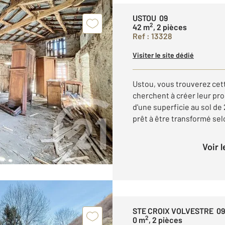
USTOU 09
2
42 m
, 2 pièces
Ref : 13328
Visiter le site dédié
Ustou, vous trouverez cet
cherchent à créer leur pro
d'une superficie au sol d
prêt à être transformé selo
Voir 
STE CROIX VOLVESTRE 09
2
0 m
, 2 pièces