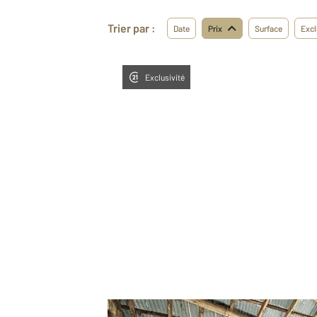
Trier par :
Date
Prix
Surface
Excl
Exclusivité