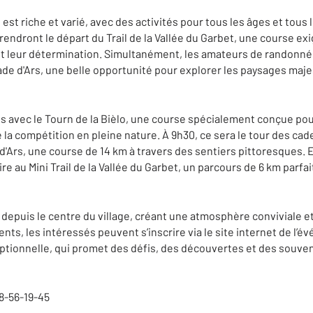
st riche et varié, avec des activités pour tous les âges et tous l
rendront le départ du Trail de la Vallée du Garbet, une course e
et leur détermination. Simultanément, les amateurs de randonnée
de d'Ars, une belle opportunité pour explorer les paysages maje
s avec le Tourn de la Bièlo, une course spécialement conçue pour
a compétition en pleine nature. À 9h30, ce sera le tour des cade
d'Ars, une course de 14 km à travers des sentiers pittoresques. E
ire au Mini Trail de la Vallée du Garbet, un parcours de 6 km parfa
 depuis le centre du village, créant une atmosphère conviviale et
nts, les intéressés peuvent s’inscrire via le site internet de l
ptionnelle, qui promet des défis, des découvertes et des souven
8-56-19-45