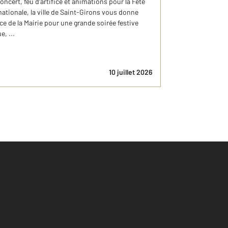
 concert, feu d'artifice et animations pour la Fête
 nationale, la ville de Saint-Girons vous donne
lace de la Mairie pour une grande soirée festive
, ...
10 juillet 2026