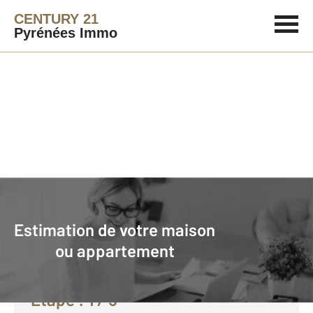
CENTURY 21
Pyrénées Immo
Agence immobilière
Vendre avec CENTURY 21 Pyrénées Immo
Estimation de votre maison
Faire estimer son bien avec
ou appartement
CENTURY 21 :
Etape :
1
/ 5