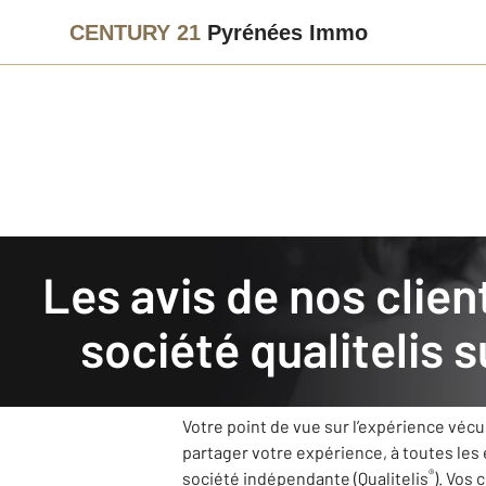
CENTURY 21
Pyrénées Immo
Agence immobilière
Avis de nos clients
Les avis de nos clients recueillis et authentifiés par la
CENTURY 21 Pyrénées I
société qualitelis 
Notre agence CENTURY 21 Pyrénées Immo 
grâce à vos retours.
Votre point de vue sur l’expérience véc
partager votre expérience, à toutes les
®
société indépendante (Qualitelis
). Vos