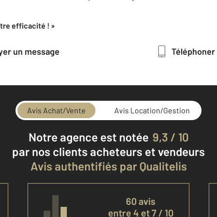
re efficacité ! »
oyer un message
Téléphoner
Avis Achat/Vente
Avis Location/Gestion
Notre agence est notée
9,3 / 10
par nos clients
acheteurs et vendeurs
Avis authentifiés par Qualitelis
60 avis
entre 4 et 7 / 10