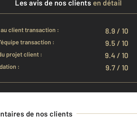
Les avis de nos clients
en détail
au client transaction :
8.9 / 10
équipe transaction :
9.5 / 10
u projet client :
9.4 / 10
ation :
9.7 / 10
taires de nos clients