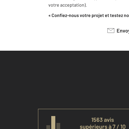
votre acceptation).
« Confiez-nous votre projet et testez not
Env
1563 avis
supérieurs à 7 / 10