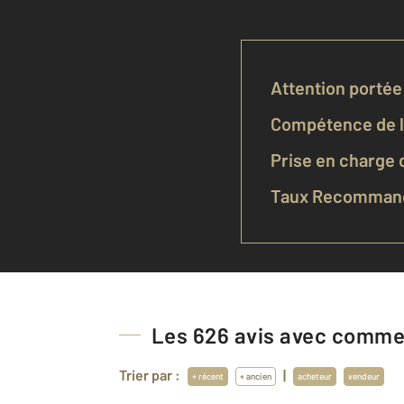
Attention portée 
Compétence de l'
Prise en charge d
Taux Recommand
Les
626
avis avec commen
Trier par :
|
+ récent
+ ancien
acheteur
vendeur