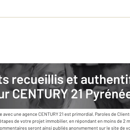
mmo
: nos clients donnent leurs avis
sur
CENTURY 21 Pyréné
s’est fixée comme priorité de vous apporter le meilleur servic
ue avec une agence CENTURY 21 est primordial. Paroles de Clien
 étapes de votre projet immobilier, en répondant en moins de 2 
 commentaires seront ainsi publiés anonymement sur le site de 