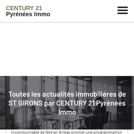
CENTURY 21
Pyrénées Immo
Immobilier
Actualités immobilières à ST GIRONS
Toutes les actualités immobilières de
ST GIRONS par
CENTURY 21 Pyrénées
SAINT-GIRONS en fête du 24/07 au 27/02026
Immo
Les Fêtes de Saint-Girons font leur grand retour du 24 au 27
juillet 2026 pour quatre journées placées sous le signe de la
musique, de la convivialité et du partage. Cet événement
incontournable de l'été en Ariège promet une programmation