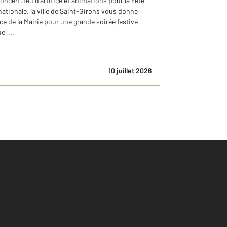
 concert, feu d'artifice et animations pour la Fête
 nationale, la ville de Saint-Girons vous donne
lace de la Mairie pour une grande soirée festive
, ...
10 juillet 2026