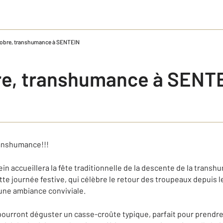
tobre, transhumance à SENTEIN
re, transhumance à SENT
ranshumance!!!
ein accueillera la fête traditionnelle de la descente de la tran
tte journée festive, qui célèbre le retour des troupeaux depuis le
une ambiance conviviale.
s pourront déguster un casse-croûte typique, parfait pour prendr