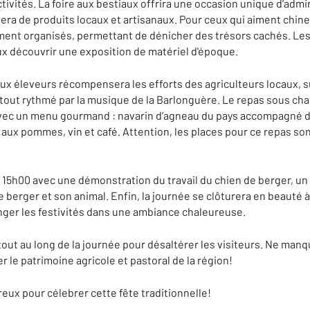
tivités. La foire aux bestiaux offrira une occasion unique d’admi
ra de produits locaux et artisanaux. Pour ceux qui aiment chiner
ment organisés, permettant de dénicher des trésors cachés. L
ux découvrir une exposition de matériel d'époque.
aux éleveurs récompensera les efforts des agriculteurs locaux, su
le tout rythmé par la musique de la Barlonguère. Le repas sous ch
 avec un menu gourmand : navarin d’agneau du pays accompagné d
aux pommes, vin et café. Attention, les places pour ce repas son
à 15h00 avec une démonstration du travail du chien de berger, u
e berger et son animal. Enfin, la journée se clôturera en beauté 
nger les festivités dans une ambiance chaleureuse.
out au long de la journée pour désaltérer les visiteurs. Ne man
 le patrimoine agricole et pastoral de la région!
ux pour célebrer cette fête traditionnelle!