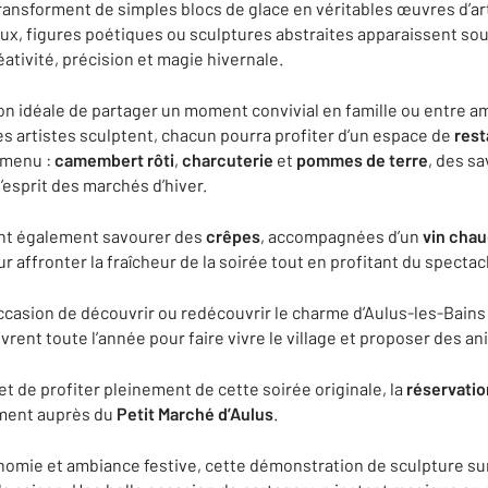
transforment de simples blocs de glace en véritables œuvres d’art
ux, figures poétiques ou sculptures abstraites apparaissent sous
ativité, précision et magie hivernale.
ion idéale de partager un moment convivial en famille ou entre 
s artistes sculptent, chacun pourra profiter d’un espace de
rest
u menu :
camembert rôti
,
charcuterie
et
pommes de terre
, des s
’esprit des marchés d’hiver.
nt également savourer des
crêpes
, accompagnées d’un
vin cha
ur affronter la fraîcheur de la soirée tout en profitant du spectac
ccasion de découvrir ou redécouvrir le charme d’Aulus-les-Bains 
vrent toute l’année pour faire vivre le village et proposer des a
 et de profiter pleinement de cette soirée originale, la
réservatio
ement auprès du
Petit Marché d’Aulus
.
nomie et ambiance festive, cette démonstration de sculpture s