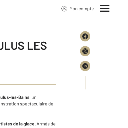
Mon compte
AULUS LES
ulus-les-Bains
, un
onstration spectaculaire de
rtistes de la glace
. Armés de