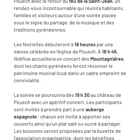
Pouech avec le retour du
feu de la Saint-Jean
, un
rendez-vous incontournable qui réunira habitants,
familles et visiteurs autour d'une soirée placée
sous le signe du partage, de la musique et des
traditions pyrénéennes.
Les festivités débuteront à
18 heures
par une
messe célébrée en l'église de Pouech. À
18 h 45
,
l'édifice accueillera un concert des
Mountagn'aïres
,
dont les chants pyrénéens feront résonner le
patrimoine musical local dans un cadre empreint de
convivialité.
La soirée se poursuivra dès
19 h 30
au château de
Pouech avec un apéritif-concert. Les participants
sont invités à prendre part à une
auberge
espagnole
: chacun est invité à apporter ses
couverts ainsi qu'un plat salé ou sucré à partager.
Les boissons seront proposées par la buvette de
l'association organisatrice, dont les bénéfices