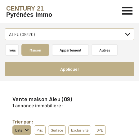
CENTURY 21
Pyrénées Immo
ALEU (09320)
Tous
Maison
Appartement
Autres
Appliquer
Vente maison Aleu (09)
1 annonce immobilière :
Trier par :
Date
Prix
Surface
Exclusivité
DPE