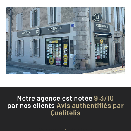
CENTURY 21 Pyrénées Immo
9 rue Villefranche
ST GIRONS - 09200
Envoyer un message
Téléphoner à l'agence
Notre agence est notée
9,3/10
par nos clients
Avis authentifiés par
Qualitelis
Voir tous les avis clients