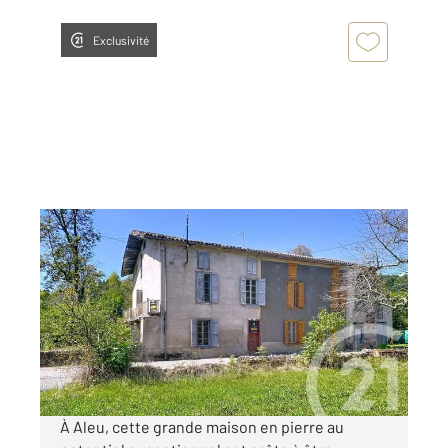
Exclusivité
ALEU 09
2
250 m
, 11 pièces
Ref : 13065
Maison à vendre
93 900 €
Visiter le site dédié
À Aleu, cette grande maison en pierre au