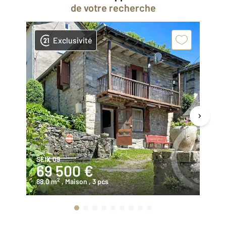
de votre recherche
Exclusivité
SEIX 09
LE
69 500 €
7
2
88,0 m
, Maison
, 3 pcs
49