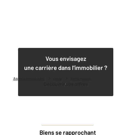
1
Vous envisagez
une carrière dans l'immobilier ?
Agence immobilière
Vente
Vente maison
Découvrir nos offres
Biens se rapprochant