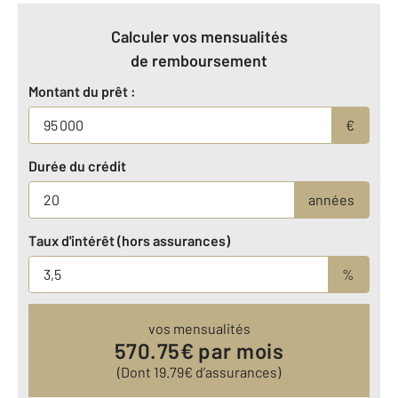
Calculer vos mensualités
de remboursement
Montant du prêt :
€
Durée du crédit
années
Taux d'intérêt (hors assurances)
%
vos mensualités
570.75
€ par mois
(Dont
19.79
€ d’assurances)