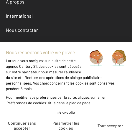
À propos
International
Nous contacter
Mentions légales & CGU et Barèmes d'honoraires
Données personnelles
Gestionnaire des cookies
Achat maison autour de BETHMALE (09800)
Autres maisons a vendre à BETHMALE (09800)
Location Ariege (09)
Message
Téléphoner