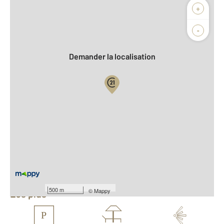
Afficher sur la carte :
+
Agence
Biens vendus
-
Demander la localisation
Vue globale
2
Surface totale : 76,7 m
2
Surface habitable : 63 m
Nombre de pièces : 3
[Voir le détail]
Équipements
500 m
©
Mappy
Les plus
P