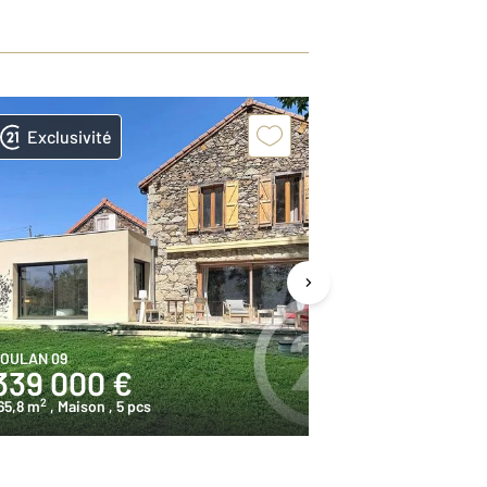
Exclusivité
Exclusivit
OULAN 09
ERCE 09
339 000 €
685 000
2
2
65,8 m
, Maison
, 5 pcs
227,9 m
, Maiso