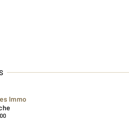
S
ées Immo
nche
200