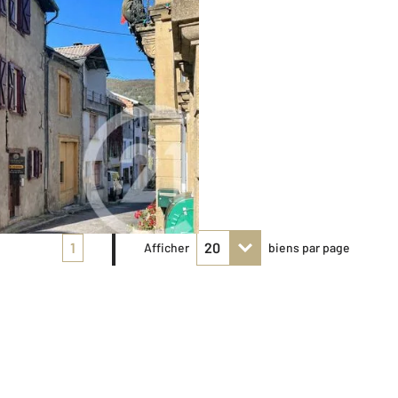
1
Afficher
biens par page