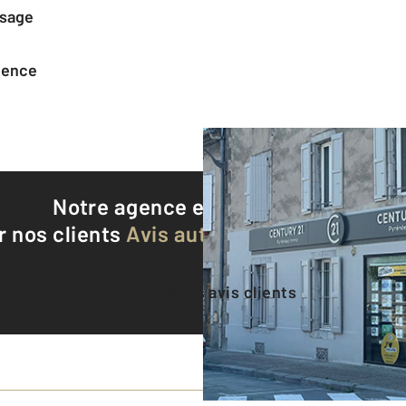
ssage
agence
Notre agence est notée
9,3/10
r nos clients
Avis authentifiés par Qualite
Voir tous les avis clients