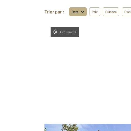
Trier par :
Date
Prix
Surface
Excl
Exclusivité