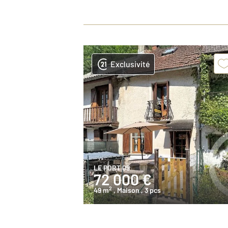
Exclusivité
LE PORT 09
72 000 €
2
49 m
, Maison
, 3 pcs