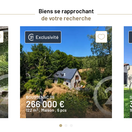
Biens se rapprochant
de votre recherche
Exclusivité
BOUSSENAC 09
S
266 000 €
2
122 m
, Maison
, 6 pcs
1