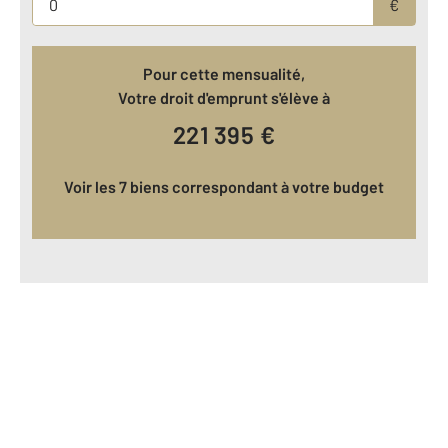
€
Pour cette mensualité,
Votre droit d'emprunt s'élève à
221 395
€
Voir les 7 biens correspondant à votre budget