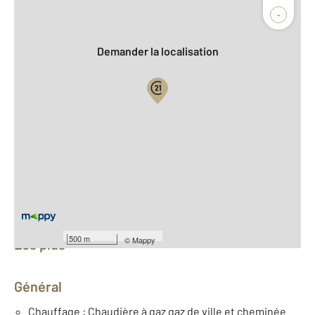
Agence
-
Demander la localisation
Vue globale
2
Surface totale : 235,4 m
2
Surface habitable : 235,4 m
Nombre de pièces : 7
[Voir le détail]
Équipements
500 m
©
Mappy
Les plus
Général
Chauffage : Chaudière à gaz gaz de ville et cheminée