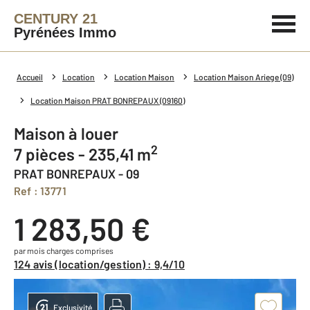
CENTURY 21
Pyrénées Immo
Accueil
Location
Location Maison
Location Maison Ariege (09)
Location Maison PRAT BONREPAUX (09160)
Maison à louer
2
7 pièces - 235,41 m
PRAT BONREPAUX - 09
Ref : 13771
1 283,50 €
par mois charges comprises
124 avis (location/gestion) : 9,4/10
Exclusivité