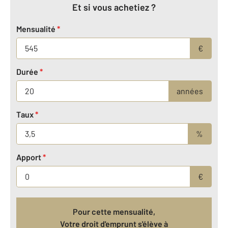
Et si vous achetiez ?
Mensualité
*
€
Durée
*
années
Taux
*
%
Apport
*
€
Pour cette mensualité,
Votre droit d'emprunt s'élève à