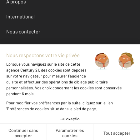
À propos
International
Nous contacter
Mentions légales & CGU et Barèmes d'honoraires
Données personnelles
Gestionnaire des cookies
Location appartement autour de ST GIRONS (09200)
Autres appartements a louer à ST GIRONS (09200)
Achat Ariege (09)
Message
Téléphoner