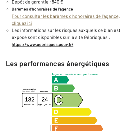
Dépôt de garantie : 840 €
Barèmes d'honoraires de l'agence
Pour consulter les barèmes d'honoraires de l'agence,
cliquez ici
Les informations sur les risques auxquels ce bien est
exposé sont disponibles sur le site Géorisques :
https://www.georisques.gouv.fr/
Les performances énergétiques
logement extrêmement performant
consommation
(énergie primaire)
émissions
132
24
2
2
kg CO
/m
.an
kWh/m
.an
2