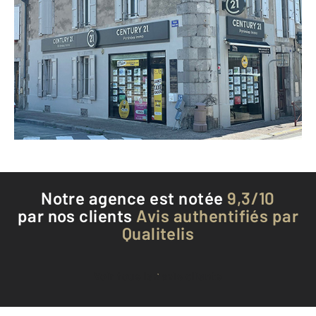
CENTURY 21 Pyrénées Immo
9 rue Villefranche
ST GIRONS - 09200
Envoyer un message
Téléphoner à l'agence
Notre agence est notée
9,3/10
par nos clients
Avis authentifiés par
Qualitelis
Voir tous les avis clients