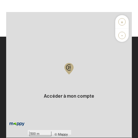
+
-
Parlons de vous, parlons biens
Votre compte :
Accéder à mon compte
500 m
©
Mappy