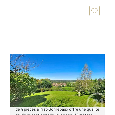
PRAT BONREPAUX 09
2
137 m
, 4 pièces
Ref : 13555
Maison à vendre
187 000 €
Dans un cadre calme et apaisant, cette maison
de 4 pièces à Prat-Bonrepaux offre une qualité
de vie exceptionnelle. Avec ses 137 mètres