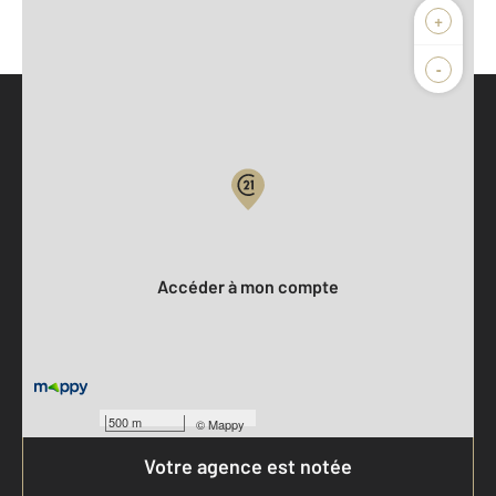
+
-
Parlons de vous, parlons biens
Votre compte :
Accéder à mon compte
500 m
©
Mappy
Votre agence est notée