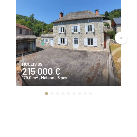
MOULIS 09
EN
215 000 €
1
2
179,0 m
, Maison
, 5 pcs
95