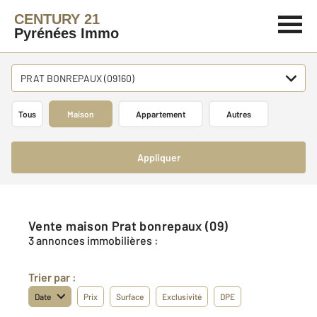
CENTURY 21
Pyrénées Immo
PRAT BONREPAUX (09160)
Tous
Maison
Appartement
Autres
Appliquer
Vente maison Prat bonrepaux (09)
3 annonces immobilières :
Trier par :
Date
Prix
Surface
Exclusivité
DPE