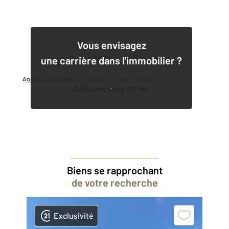
1
Vous envisagez
une carrière dans l'immobilier ?
Agence immobilière
Vente
Vente maison
Découvrir nos offres
Biens se rapprochant
de votre recherche
Exclusivité