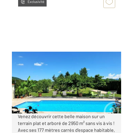
Exclusivité
PRAT BONREPAUX 09
2
177 m
, 5 pièces
Ref : 13998
Maison à vendre
299 000 €
Visiter le site dédié
Venez découvrir cette belle maison sur un
terrain plat et arboré de 2950 m² sans vis à vis !
Avec ses 177 mètres carrés d'espace habitable,