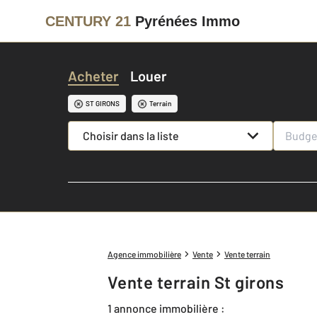
CENTURY 21
Pyrénées Immo
Acheter
Louer
ST GIRONS
Terrain
Choisir dans la liste
Agence immobilière
Vente
Vente terrain
Vente terrain St girons
1 annonce immobilière :