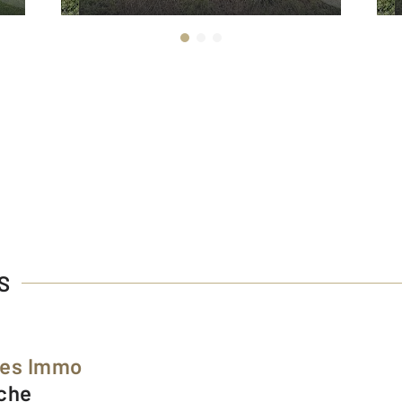
S
ées Immo
nche