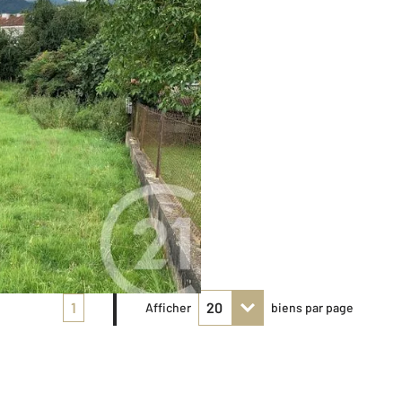
1
Afficher
biens par page