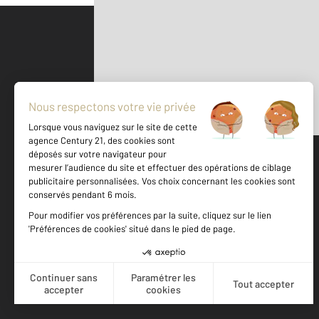
Parlons de vous, parlons biens
500 m
©
Mappy
Votre agence est notée
Achat
Location
Vente
Gestion
9,3
/
10
9,4/10