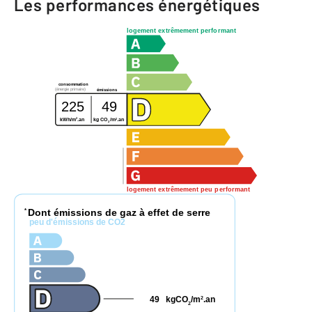
Les performances énergétiques
logement extrêmement performant
consommation
(énergie primaire)
émissions
225
49
2
2
kWh/m
.an
kg CO
/m
.an
2
logement extrêmement peu performant
Dont émissions de gaz à effet de serre
*
peu d'émissions de CO2
49
kgCO
/m
.an
2
2