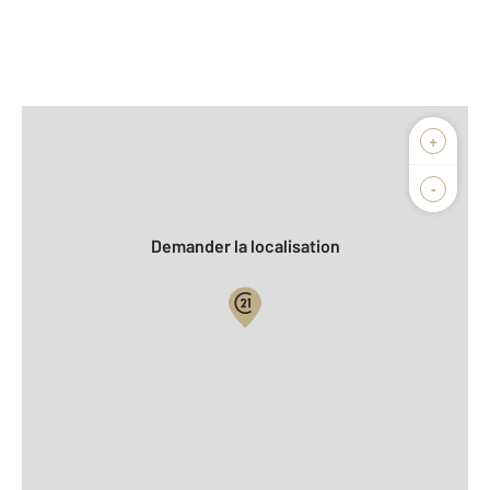
Afficher sur la carte :
+
Agence
Biens vendus
-
Demander la localisation
Vue globale
2
Surface totale : 133,0 m
2
Surface habitable : 114,0 m
2
Surface terrain : 488 m
Nombre de pièces : 5
[Voir le détail]