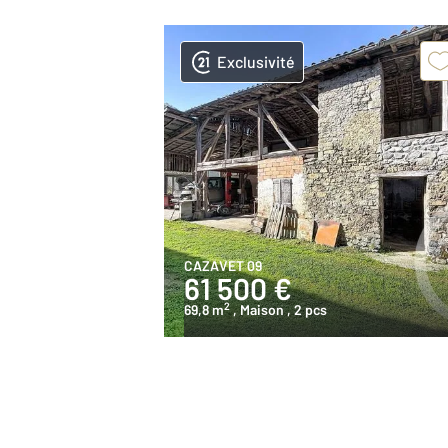
Exclusivité
CAZAVET 09
61 500 €
2
69,8 m
, Maison
, 2 pcs