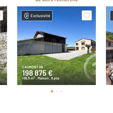
Exclusivité
CAUMONT 09
M
198 875 €
2
136,5 m
, Maison
, 6 pcs
1