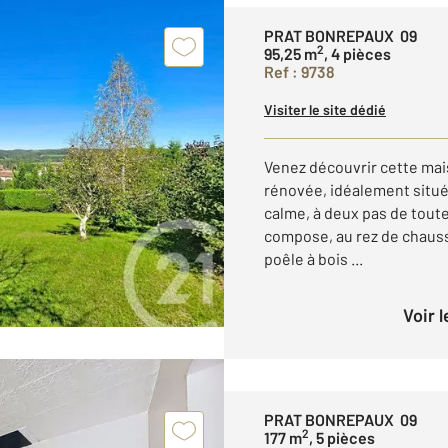
PRAT BONREPAUX 09
2
95,25 m
, 4 pièces
Ref : 9738
Visiter le site dédié
Venez découvrir cette ma
rénovée, idéalement situ
calme, à deux pas de tout
compose, au rez de chauss
poêle à bois ...
Voir 
PRAT BONREPAUX 09
2
177 m
, 5 pièces