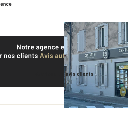
agence
Notre agence est notée
9,3/10
r nos clients
Avis authentifiés par Qualite
Voir tous les avis clients