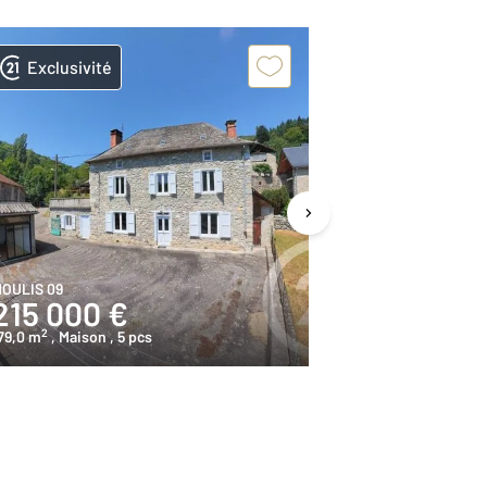
Exclusivité
OULIS 09
ENGOMER 09
215 000 €
152 000
2
2
79,0 m
, Maison
, 5 pcs
95,7 m
, Maison