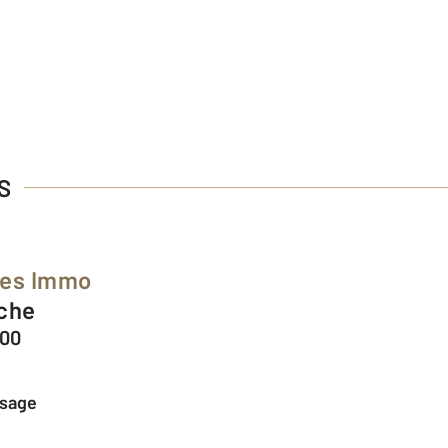
S
ées Immo
nche
200
ssage