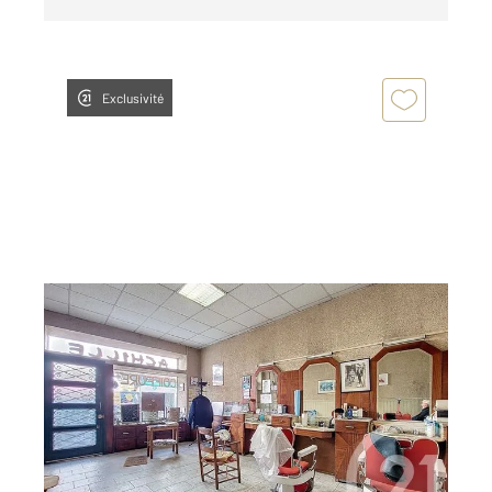
Exclusivité
ST GIRONS 09
2
104,54 m
, 4 pièces
Ref : 13518
Appartement Local à louer
504 €
par mois charges comprises