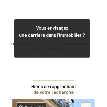
1
Vous envisagez
une carrière dans l'immobilier ?
Agence immobilière
Location
Location appartement
Découvrir nos offres
Biens se rapprochant
de votre recherche