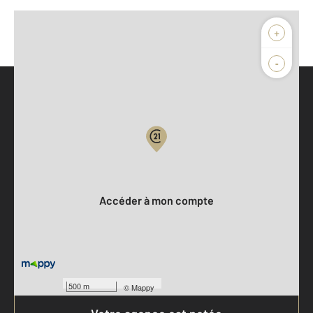
+
-
Parlons de vous, parlons biens
Votre compte :
Accéder à mon compte
500 m
©
Mappy