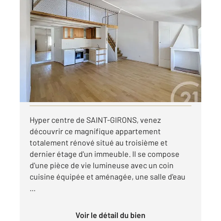
ST GIRONS 09
2
35,51 m
, 2 pièces
Ref : 13869
Appartement T2 à louer
465 €
par mois charges comprises
Visiter le site dédié
Hyper centre de SAINT-GIRONS, venez
découvrir ce magnifique appartement
totalement rénové situé au troisième et
dernier étage d'un immeuble. Il se compose
d'une pièce de vie lumineuse avec un coin
cuisine équipée et aménagée, une salle d'eau
...
Voir le détail du bien