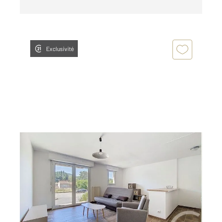
Exclusivité
ST GIRONS 09
2
34 m
, 1 pièce
Ref : 13822
Appartement Studio à louer
545 €
par mois charges comprises