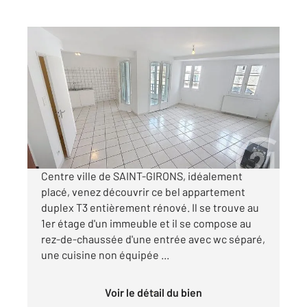
ST GIRONS 09
2
62,41 m
, 3 pièces
Ref : 13697
Appartement T3 à louer
656 €
par mois charges comprises
Centre ville de SAINT-GIRONS, idéalement
placé, venez découvrir ce bel appartement
duplex T3 entièrement rénové. Il se trouve au
1er étage d'un immeuble et il se compose au
rez-de-chaussée d'une entrée avec wc séparé,
une cuisine non équipée ...
Voir le détail du bien