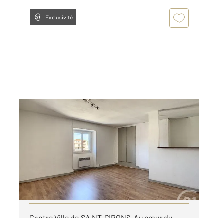
Exclusivité
ST GIRONS 09
2
55 m
, 2 pièces
Ref : 14125
Appartement T2 à louer
490 €
par mois charges comprises
Visiter le site dédié
Centre Ville de SAINT-GIRONS. Au cœur du