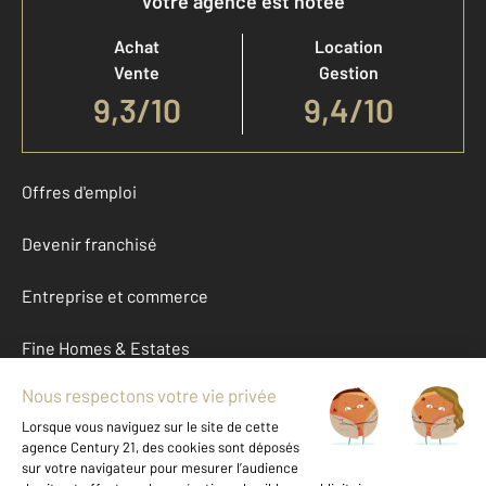
Votre agence est notée
Achat
Location
Vente
Gestion
9,3
/
10
9,4/10
Offres d'emploi
Devenir franchisé
Entreprise et commerce
Fine Homes & Estates
À propos
International