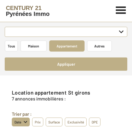
CENTURY 21
Pyrénées Immo
Tous
Maison
Appartement
Autres
Appliquer
Location appartement St girons
7 annonces immobilières :
Trier par :
Date
Prix
Surface
Exclusivité
DPE