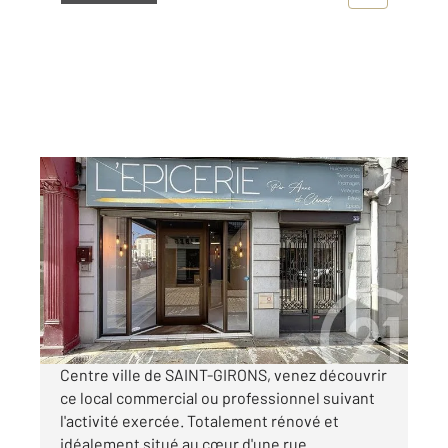
ST GIRONS 09
2
53,40 m
, 2 pièces
Ref : 13525
Appartement Local à louer
580 €
par mois charges comprises
Centre ville de SAINT-GIRONS, venez découvrir
ce local commercial ou professionnel suivant
l'activité exercée. Totalement rénové et
idéalement situé au cœur d'une rue