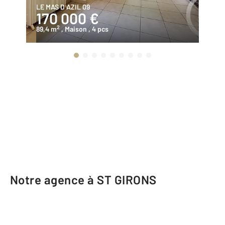
LE MAS D AZIL 09
LE
170 000 €
6
2
89,4 m
, Maison
, 4 pcs
14
Notre agence à ST GIRONS