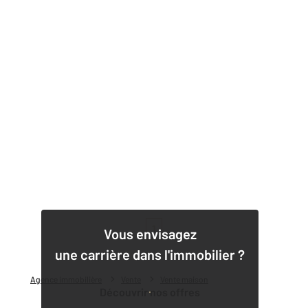
1
Vous envisagez
une carrière dans l'immobilier ?
Agence immobilière
Vente
Vente maison
Découvrir nos offres