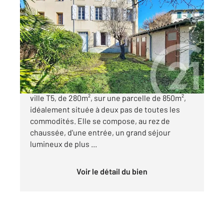
DAUMAZAN SUR ARIZE 09
2
284,50 m
, 5 pièces
Ref : 13293
Maison à vendre
167 800 €
Venez découvrir cette charmante maison de
ville T5, de 280m², sur une parcelle de 850m²,
idéalement située à deux pas de toutes les
commodités. Elle se compose, au rez de
chaussée, d'une entrée, un grand séjour
lumineux de plus ...
Voir le détail du bien