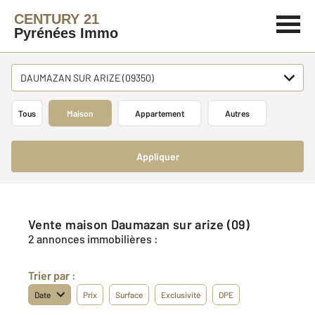
CENTURY 21
Pyrénées Immo
DAUMAZAN SUR ARIZE (09350)
Tous
Maison
Appartement
Autres
Appliquer
Vente maison Daumazan sur arize (09)
2 annonces immobilières :
Trier par :
Date
Prix
Surface
Exclusivité
DPE