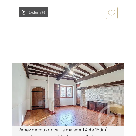
Exclusivité
DAUMAZAN SUR ARIZE 09
2
153,42 m
, 4 pièces
Ref : 13860
Maison à vendre
160 000 €
Visiter le site dédié
Venez découvrir cette maison T4 de 150m²,