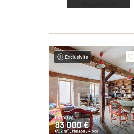
Découvrir nos
offres
Exclusivité
USTOU 09
83 000 €
2
65,2 m
, Maison
, 4 pcs