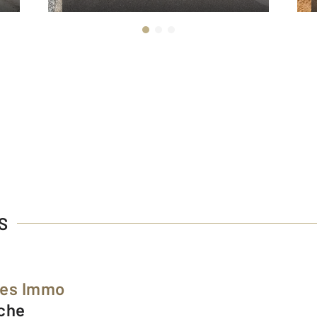
S
ées Immo
nche