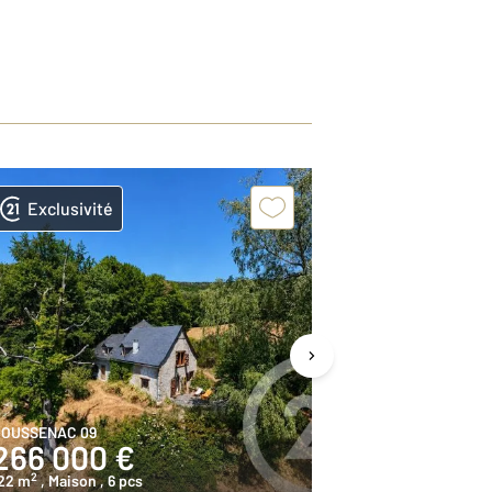
Exclusivité
Exclusivit
OUSSENAC 09
ERCE 09
266 000 €
685 000
2
2
22 m
, Maison
, 6 pcs
227,9 m
, Maiso