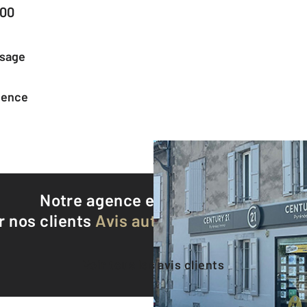
200
ssage
agence
Notre agence est notée
9,3/10
r nos clients
Avis authentifiés par Qualite
Voir tous les avis clients