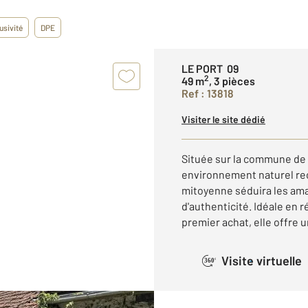
usivité
DPE
LE PORT 09
2
49 m
, 3 pièces
Ref : 13818
Visiter le site dédié
Située sur la commune de 
environnement naturel re
mitoyenne séduira les am
d'authenticité. Idéale en 
premier achat, elle offre 
Visite virtuelle
360°