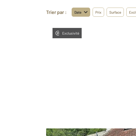
Trier par :
Date
Prix
Surface
Excl
Exclusivité