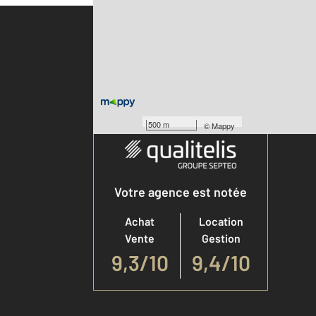
Parlons de vous, parlons biens
500 m
©
Mappy
Votre agence est notée
Achat
Location
Vente
Gestion
9,3
/
10
9,4/10