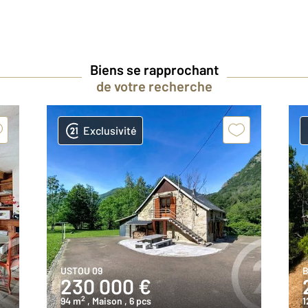
Biens se rapprochant
de votre recherche
Exclusivité
USTOU 09
B
230 000 €
2
94 m
, Maison
, 6 pcs
1