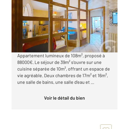
ST GIRONS 09
2
108,16 m
, 3 pièces
Ref : 13558
Appartement à vendre
88 000 €
Visiter le site dédié
Appartement lumineux de 108m², proposé à
88000€. Le séjour de 39m² s'ouvre sur une
cuisine séparée de 10m², offrant un espace de
vie agréable. Deux chambres de 17m² et 16m²,
une salle de bains, une salle d'eau et ...
Voir le détail du bien