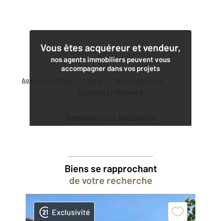
1
Vous êtes acquéreur et vendeur,
nos agents immobiliers peuvent vous
accompagner dans vos projets
Agence immobilière
Vente
Vente appartement
Contacter l'agence
Demander une estimation
Biens se rapprochant
de votre recherche
Exclusivité