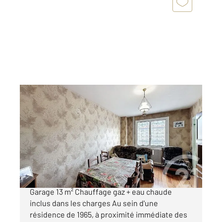
ST GIRONS 09
2
36,90 m
, 2 pièces
Ref : 13887
Appartement F2 à vendre
44 600 €
SAINT-GIRONS Appartement T2 de 37 m²
Garage 13 m² Chauffage gaz + eau chaude
inclus dans les charges Au sein d'une
résidence de 1965, à proximité immédiate des