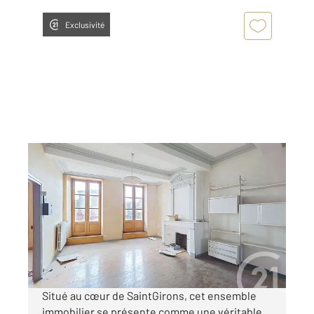
Exclusivité
ST GIRONS 09
2
278 m
, 9 pièces
Ref : 13494
Appartement à vendre
110 000 €
Visiter le site dédié
Situé au cœur de SaintGirons, cet ensemble
immobilier se présente comme une véritable