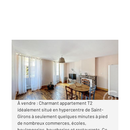
ST GIRONS 09
2
47,96 m
, 2 pièces
Ref : 11875
Appartement à vendre
79 200 €
Visiter le site dédié
À vendre : Charmant appartement T2
idéalement situé en hypercentre de Saint-
Girons à seulement quelques minutes à pied
de nombreux commerces, écoles,
boulangeries, boucheries et restaurants. Ce