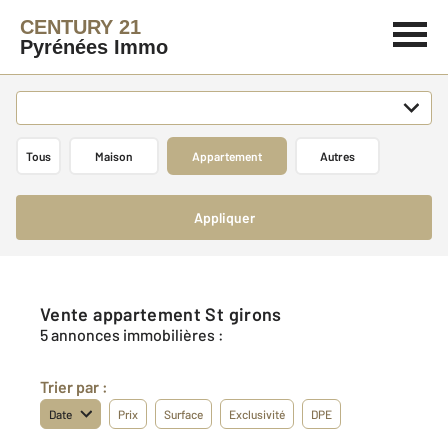
CENTURY 21
Pyrénées Immo
Tous
Maison
Appartement
Autres
Appliquer
Vente appartement St girons
5 annonces immobilières :
Trier par :
Date
Prix
Surface
Exclusivité
DPE